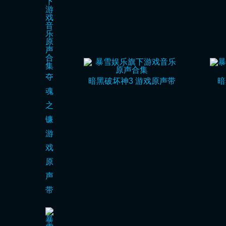
夺
暗黑破坏神3 游戏原声带
暗
魂
之
镰
游
戏
原
声
带