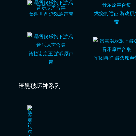
燃烧的远征 游戏原
魔兽世界 游戏原声带
带
德拉诺之王 游戏原声
军团再临 游戏原声
带
暗黑破坏神系列