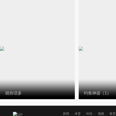
就你话多
钓鱼神器（1）
新闻
|
体育
|
科技
|
视频
|
教育